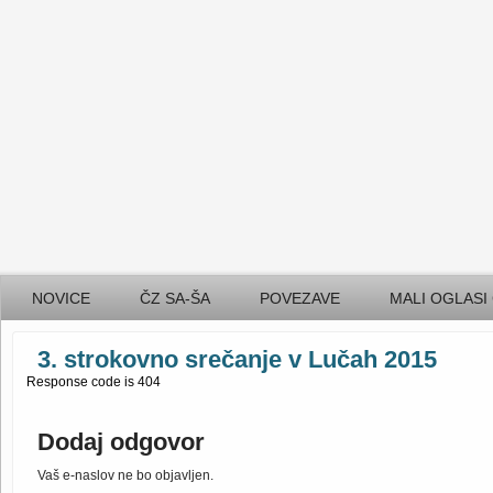
NOVICE
ČZ SA-ŠA
POVEZAVE
MALI OGLASI
3. strokovno srečanje v Lučah 2015
Response code is 404
Dodaj odgovor
Vaš e-naslov ne bo objavljen.