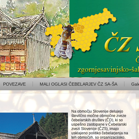
POVEZAVE
MALI OGLASI ČEBELARJEV ČZ SA-ŠA
Gale
Na območju Slovenije delujejo
številčno močne območne zveze
čebelarskih društev (ČD), ki so
uspešno zastopane v Čebelarski
zvezi Slovenije (ČZS), imajo
usklajeno poli­tiko čebelarjenja na
teh območjih, so organizacijsko,