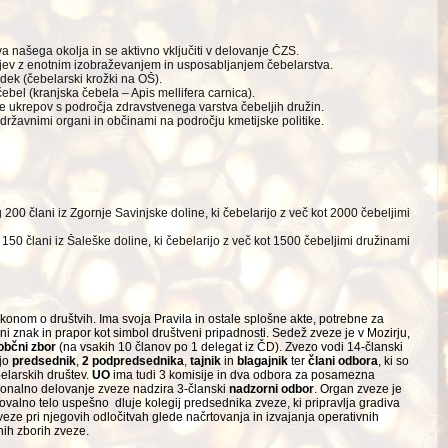
a našega okolja in se aktivno vključiti v delovanje ČZS.
jev z enotnim izobraže­vanjem in usposabljanjem čebelarstva.
dek (čebelarski krožki na OŠ).
bel (kranjska čebela – Apis mellifera carnica).
e ukrepov s področja zdravstvenega varstva čebeljih družin.
državnimi organi in občinami na področju kmetijske politike.
 200 člani iz Zgornje Savinjske doline, ki čebe­larijo z več kot 2000 čebeljimi
150 člani iz Šaleške doline, ki čebelarijo z več kot 1500 čebeljimi družinami
konom o društvih. Ima svoja Pravila in ostale splošne akte, potrebne za
ni znak in prapor kot simbol društveni pripadnosti. Sedež zveze je v Mozirju,
občni zbor
(na vsakih 10 članov po 1 delegat iz ČD). Zvezo vodi 14-članski
ajo
predsednik
,
2 podpredsednika
,
tajnik
in
blagajnik
ter
člani odbora
, ki so
belarskih društev.
UO
ima tudi 3 komisije in dva odbora za posamezna
cionalno delovanje zveze nadzira 3-članski
nadzorni odbor
. Organ zveze je
tovalno telo uspešno dluje kolegij predsednika zveze, ki pripravlja gradiva
eze pri njegovih odločitvah glede načrtovanja in izvajanja operativnih
nih zborih zveze.