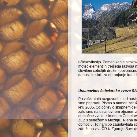
učinkovitostjo. Pomanjkanje stroko
moteč elementi hitrejšega razvoja
številom čebeljih družin (povprečno 
danosti in skrb za ohranjanje tradic
Ustanovitev čebelarske zveze S
Po večkratnih razgovorih med našimi 
smo pripravili Pismo o nameri združ
letu 2005. Odločitev o skupnem del
zato smo na ustanovnem občnem zbor
območne zveze z imenom Čebe­lars
ZČZ s sedežem v Mozirju.. Njena d
območju. To nam bo zagotavljala št
združena vsa ČD iz Zgornje Savinjs