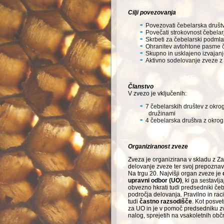
Cilji povezovanja
Povezovati čebelarska društv
Povečati strokovnost čebelar
Skrbeti za čebelarski podmla
Ohranitev avtohtone pasme če
Skupno in usklajeno izvajanj
Aktivno sodelovanje zveze z 
Članstvo
V zvezo je vključenih:
7 čebelarskih društev z okrog
družinami
4 čebelarska društva z okrog 
Organiziranost zveze
Zveza je organizirana v skladu z Za
delovanje zveze ter svoj prepo­znav
Na trgu 20. Najvišji organ zveze je
upravni odbor (UO)
, ki ga sesta­vlj
obvezno hkrati tudi predse­dniki če
področja delovanja. Pravilno in ra
tudi
častno razsodišče
. Kot posve
za UO in je v pomoč predsedniku zv
nalog, sprejetih na vsakoletnih obč