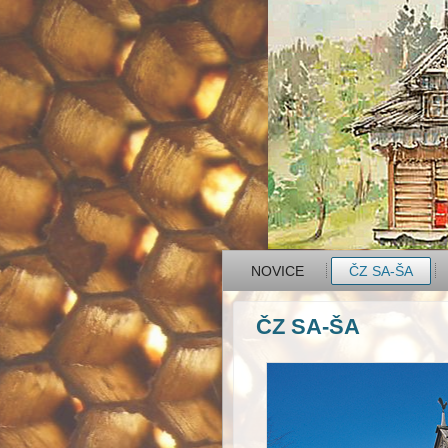
NOVICE
ČZ SA-ŠA
ČZ SA-ŠA