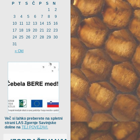
P
T
S
Č
P
S
N
1
2
3
4
5
6
7
8
9
10
11
12
13
14
15
16
17
18
19
20
21
22
23
24
25
26
27
28
29
30
31
« Okt
Več si lahko preberete na spletni
strani LAS Zgornje Savinjske
doline na
TEJ POVEZAVI.