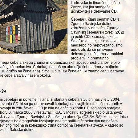
kadrovsko in finančno močne
Zveze, kar jim omogoča
učinkovitejše delovanje ČD.
Čebelarji, člani sedmih ČD iz
Zgornje Savinjske doline,
združenih v območni Zgornje
Savinjski čebe­larski zvezi (ZČZ)
in petih ČD iz širšega okolja
Šaleške doline, ki so delovala
medse­bojno nepovezano, smo
ugotovili, da se pri svojem
delovanju srečujemo z enakimi
problemi in premajhno
vnega čebelarskega znanja in organizacijskih sposobnosti članov je bilo
 našega čebelarstva. Čebelarji na našem območju čebelarimo z majhnim
10 družin na čebelarja). Smo ljubiteljski čebe­larji, ki znamo ceniti naravne
ije čebelarstva v našem okolju.
A-ŠA
čebelarji in po temeljiti analizi stanja v čebelarstvu pri nas v letu 2004,
evanja ČD, ki so ga obravnavali čebelarji na svojih letnih občnih zborih v
ovanju in združevanju ČD je bila na občnih zborih ČD soglasno sprejeta,
u 6. marca 2006 v restavraciji GAJ v Mozirju sprejeli sklep o ustanovitvi
ka zveza Zgornje Savinjsko-Šaleškega območja (ČZ SA-ŠA), kot naslednice
ejavnost bo omogočala izvajanje enotne politike čebelarstva na našem
evilčno močna in kohezijsko trdna območna čebelarska zveza, v katero so
ke in Šaleške doline.