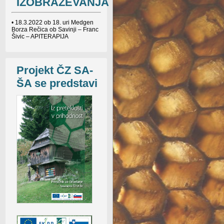
IZOBRAŽEVANJA
• 18.3.2022 ob 18. uri Medgen
Borza Rečica ob Savinji – Franc
Šivic – APITERAPIJA
Projekt ČZ SA-
ŠA se predstavi