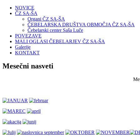
NOVICE
ČZ SA-ŠA
Organi ČZ SA-ŠA
ČEBELARSKA DRUŠTVA OBMOČJA ČZ SA-ŠA
Čebelarski center Saša Luče
POVEZAVE
MALI OGLASI ČEBELARJEV ČZ SA-ŠA
Galerije
KONTAKT
Mesečni nasveti
Mes