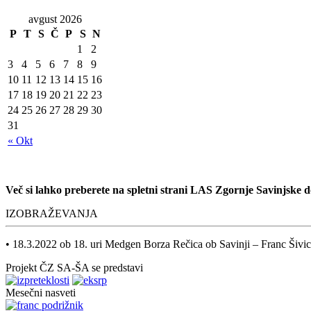
avgust 2026
P
T
S
Č
P
S
N
1
2
3
4
5
6
7
8
9
10
11
12
13
14
15
16
17
18
19
20
21
22
23
24
25
26
27
28
29
30
31
« Okt
Več si lahko preberete na spletni strani LAS Zgornje Savinjske 
IZOBRAŽEVANJA
• 18.3.2022 ob 18. uri Medgen Borza Rečica ob Savinji – Franc Ši
Projekt ČZ SA-ŠA se predstavi
Mesečni nasveti