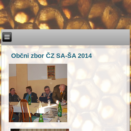
Občni zbor ČZ SA-ŠA 2014