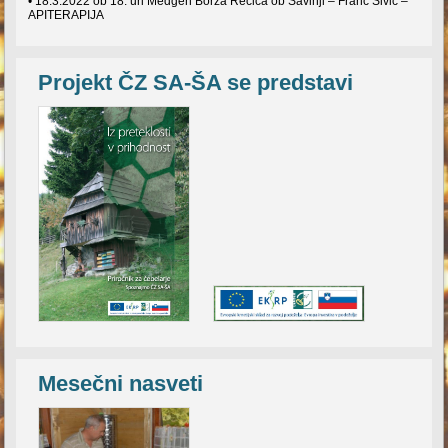
• 18.3.2022 ob 18. uri Medgen Borza Rečica ob Savinji – Franc Šivic –
APITERAPIJA
Projekt ČZ SA-ŠA se predstavi
Mesečni nasveti