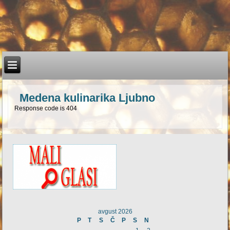
Medena kulinarika Ljubno
Response code is 404
avgust 2026
P
T
S
Č
P
S
N