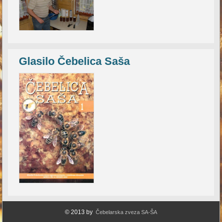
Glasilo Čebelica Saša
© 2013 by
Čebelarska zveza SA-ŠA